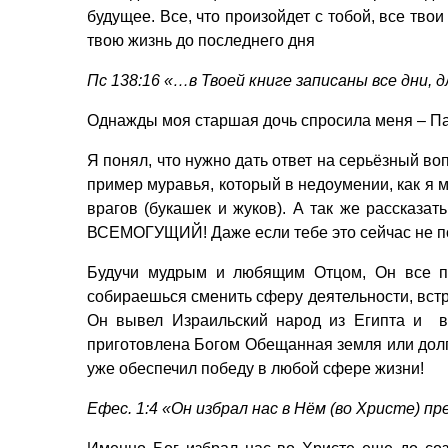
будущее. Все, что произойдет с тобой, все тв
твою жизнь до последнего дня
Пс 138:16 «…в Твоей книге записаны все дни, д
Однажды моя старшая дочь спросила меня – Пап
Я понял, что нужно дать ответ на серьёзный во
пример муравья, который в недоумении, как я м
врагов (букашек и жуков). А так же рассказа
ВСЕМОГУЩИЙ! Даже если тебе это сейчас не пон
Будучи мудрым и любящим Отцом, Он все пр
собираешься сменить сферу деятельности, встре
Он вывел Израильский народ из Египта и в
приготовлена Богом Обещанная земля или долгож
уже обеспечил победу в любой сфере жизни!
Ефес. 1:4 «Он избрал нас в Нём (во Христе) п