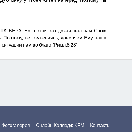
дую минуту твоей жизни наперед. Поэтому ты
ЕРА! Бог сотни раз доказывал нам Свою
ь! Поэтому, не сомневаясь, доверяем Ему наши
 ситуации нам во благо (Римл.8:28).
Фотогалерея
Онлайн Колледж KFM
Контакты