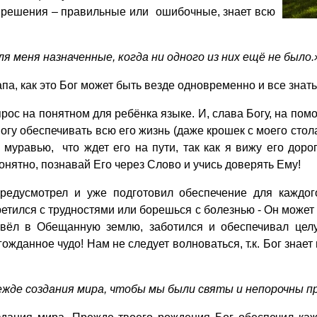
ои решения – правильные или ошибочные, знает всю
ля меня назначенные, когда ни одного из них ещё не было.
а, как это Бог может быть везде одновременно и все знат
прос на понятном для ребёнка языке. И, слава Богу, на п
огу обеспечивать всю его жизнь (даже крошек с моего стола 
ть муравью, что ждет его на пути, так как я вижу его 
ятно, познавай Его через Слово и учись доверять Ему!
едусмотрел и уже подготовил обеспечение для каждого
тился с трудностями или борешься с болезнью - Он может бе
вёл в Обещанную землю, заботился и обеспечивал цел
данное чудо! Нам не следует волноваться, т.к. Бог знает
режде создания мира, чтобы мы были святы и непорочны п